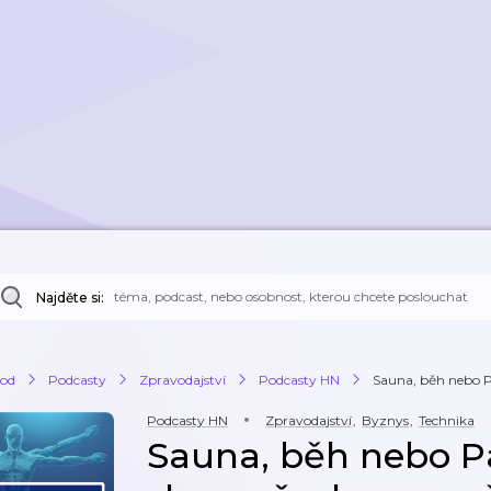
Najděte si:
od
Podcasty
Zpravodajství
Podcasty HN
Sauna, běh nebo Pa
Podcasty HN
Zpravodajství
,
Byznys
,
Technika
Sauna, běh nebo P