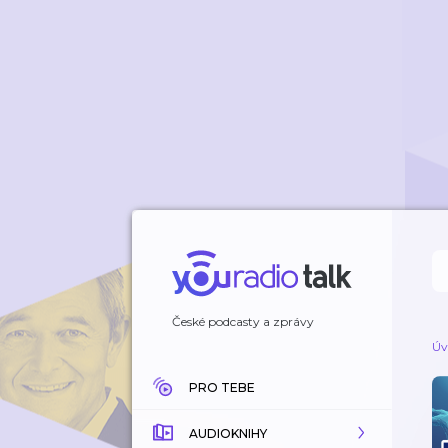
České podcasty a zprávy
Úv
PRO TEBE
AUDIOKNIHY