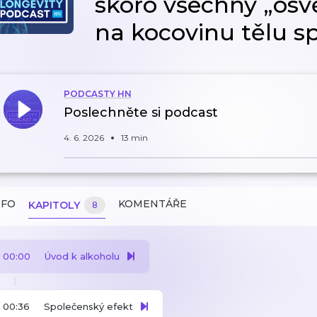
skoro všechny „osv
na kocovinu tělu sp
PODCASTY HN
Poslechněte si podcast
4. 6. 2026
13 min
NFO
KOMENTÁŘE
KAPITOLY
8
00:00
Úvod k alkoholu
00:36
Společenský efekt