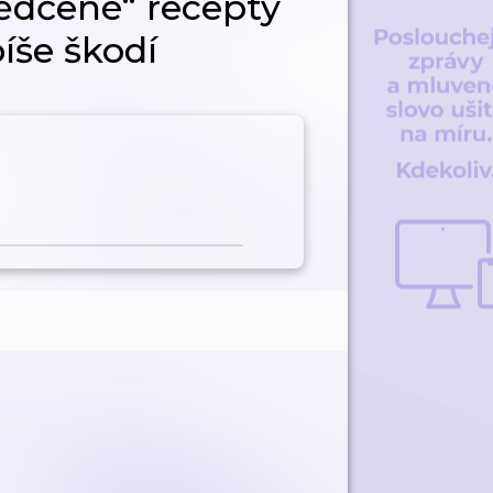
ědčené“ recepty
íše škodí