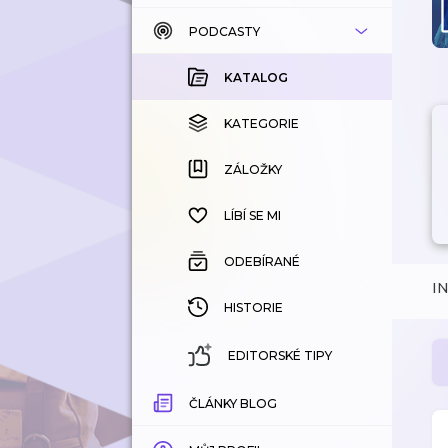
PODCASTY
KATALOG
KOUPENÉ
KATALOG
KATEGORIE
KATEGORIE
ZÁLOŽKY
ZÁLOŽKY
HISTORIE
LÍBÍ SE MI
ODEBÍRANÉ
I
HISTORIE
EDITORSKÉ TIPY
ČLÁNKY BLOG