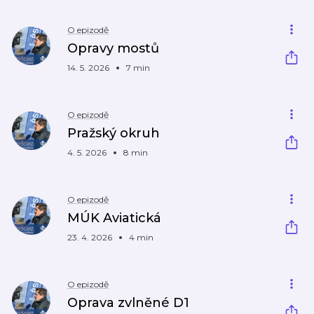
O epizodě
Opravy mostů
14. 5. 2026
7 min
O epizodě
Pražský okruh
4. 5. 2026
8 min
O epizodě
MÚK Aviatická
23. 4. 2026
4 min
O epizodě
Oprava zvlněné D1