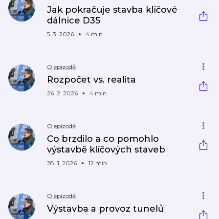
Jak pokračuje stavba klíčové
dálnice D35
5. 3. 2026
4 min
O epizodě
Rozpočet vs. realita
26. 2. 2026
4 min
O epizodě
Co brzdilo a co pomohlo
výstavbě klíčových staveb
28. 1. 2026
12 min
O epizodě
Výstavba a provoz tunelů