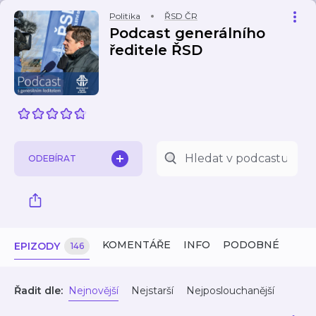
Politika
ŘSD ČR
Podcast generálního
ředitele ŘSD
ODEBÍRAT
KOMENTÁŘE
INFO
PODOBNÉ
EPIZODY
146
Řadit dle:
Nejnovější
Nejstarší
Nejposlouchanější