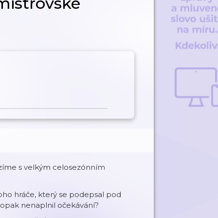
mistrovské
házíme s velkým celosezónním
oho hráče, který se podepsal pod
naopak nenaplnil očekávání?