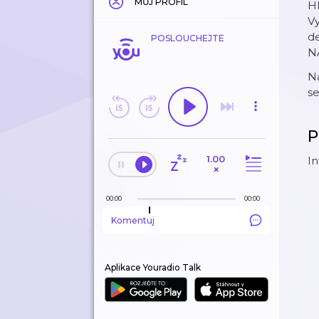
MŮJ PROFIL
Hl
Vy
de
POSLOUCHEJTE
N
Na
se
P
1.00
I
×
00:00
00:00
Komentuj
Aplikace Youradio Talk