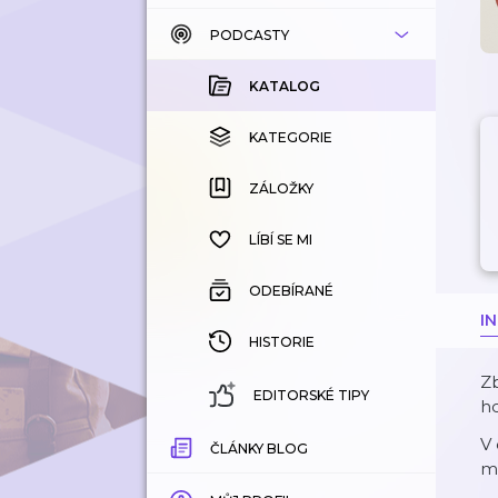
PODCASTY
KATALOG
KOUPENÉ
KATALOG
KATEGORIE
KATEGORIE
ZÁLOŽKY
ZÁLOŽKY
HISTORIE
LÍBÍ SE MI
ODEBÍRANÉ
I
HISTORIE
Zb
EDITORSKÉ TIPY
h
V 
ČLÁNKY BLOG
mi