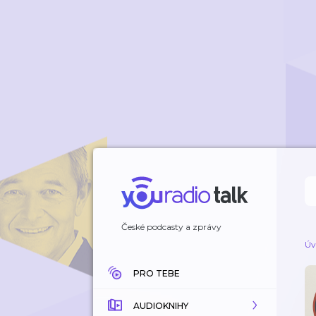
České podcasty a zprávy
Úv
PRO TEBE
AUDIOKNIHY