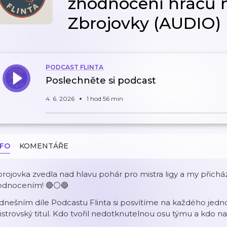
zhodnocení hráčů 
Zbrojovky (AUDIO)
PODCAST FLINTA
Poslechněte si podcast
4. 6. 2026
1 hod 56 min
NFO
KOMENTÁŘE
rojovka zvedla nad hlavu pohár pro mistra ligy a my přic
odnocením! 🔴⚪🔵
dnešním díle Podcastu Flinta si posvítíme na každého jedn
strovský titul. Kdo tvořil nedotknutelnou osu týmu a kdo 