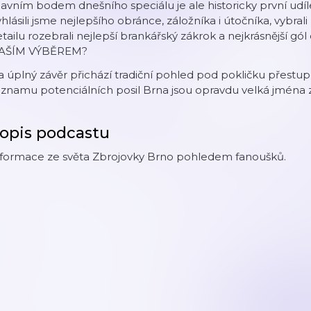
avním bodem dnešního speciálu je ale historicky první udí
hlásili jsme nejlepšího obránce, záložníka i útočníka, vybrali
tailu rozebrali nejlepší brankářský zákrok a nejkrásnější g
AŠÍM VÝBĚREM?
 úplný závěr přichází tradiční pohled pod pokličku přestu
znamu potenciálních posil Brna jsou opravdu velká jména ze
opis podcastu
nformace ze světa Zbrojovky Brno pohledem fanoušků.