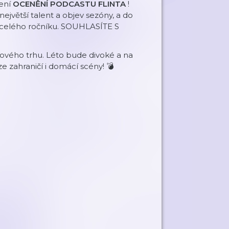
lení
OCENĚNÍ PODCASTU FLINTA
!
 největší talent a objev sezóny, a do
ól celého ročníku. SOUHLASÍTE S
pového trhu. Léto bude divoké a na
 zahraničí i domácí scény! 💣