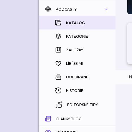
PODCASTY
KATALOG
KOUPENÉ
KATALOG
KATEGORIE
KATEGORIE
ZÁLOŽKY
ZÁLOŽKY
HISTORIE
LÍBÍ SE MI
I
ODEBÍRANÉ
HISTORIE
EDITORSKÉ TIPY
ČLÁNKY BLOG