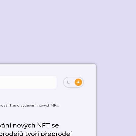
ová: Trend vydávání nových NF...
vání nových NFT se
rodejů tvoří přeprodej