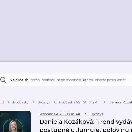
Najděte si:
od
Podcasty
Byznys
Podcast FAST 50 On Air
Daniela Kozák
Podcast FAST 50 On Air
Byznys
Daniela Kozáková: Trend vydá
postupně utlumuje, polovinu p