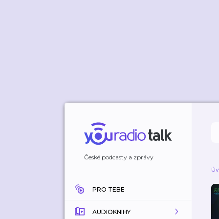
České podcasty a zprávy
Úv
PRO TEBE
AUDIOKNIHY