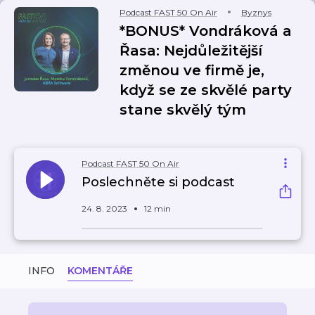
Podcast FAST 50 On Air
Byznys
*BONUS* Vondráková a
Řasa: Nejdůležitější
změnou ve firmě je,
když se ze skvělé party
stane skvělý tým
Podcast FAST 50 On Air
Poslechněte si podcast
24. 8. 2023
12 min
INFO
KOMENTÁŘE