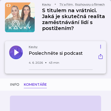
Kavky
TV a Film
,
Rozhovory o filmech
S titulem na vrátnici.
Jaká je skutečná realita
zaměstnávání lidí s
postižením?
Kavky
Poslechněte si podcast
4. 6. 2026
43 min
INFO
KOMENTÁŘE