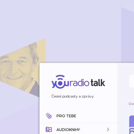
České podcasty a zprávy
Úv
PRO TEBE
AUDIOKNIHY