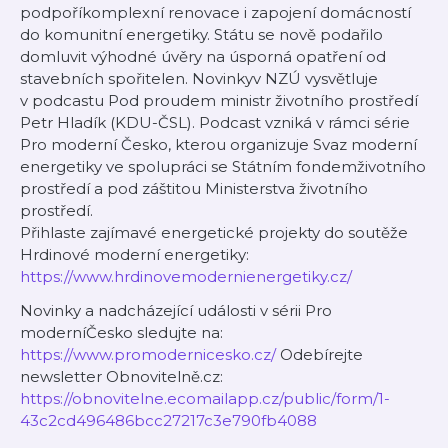
podpoříkomplexní renovace i zapojení domácností
do komunitní energetiky. Státu se nově podařilo
domluvit výhodné úvěry na úsporná opatření od
stavebních spořitelen. Novinkyv NZÚ vysvětluje
v podcastu Pod proudem ministr životního prostředí
Petr Hladík (KDU-ČSL). Podcast vzniká v rámci série
Pro moderní Česko, kterou organizuje Svaz moderní
energetiky ve spolupráci se Státním fondemživotního
prostředí a pod záštitou Ministerstva životního
prostředí.
Přihlaste zajímavé energetické projekty do soutěže
Hrdinové moderní energetiky:
https://www.hrdinovemodernienergetiky.cz/
Novinky a nadcházející události v sérii Pro
moderníČesko sledujte na:
https://www.promodernicesko.cz/
Odebírejte
newsletter Obnovitelně.cz:
https://obnovitelne.ecomailapp.cz/public/form/1-
43c2cd496486bcc27217c3e790fb4088