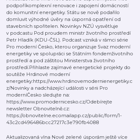
podpoříkomplexní renovace i zapojení domácností
do komunitní energetiky. Státu se nově podařilo
domluvit výhodné úvěry na úsporná opatření od
stavebních spořitelen. Novinkyv NZÚ vysvětluje
v podcastu Pod proudem ministr životního prostředí
Petr Hladík (KDU-ČSL). Podcast vzniká v rámci série
Pro moderní Česko, kterou organizuje Svaz moderní
energetiky ve spolupráci se Státním fondemživotního
prostředí a pod záštitou Ministerstva životního
prostředí.Přihlaste zajímavé energetické projekty do
soutěže Hrdinové moderní
energetiky:https://www.hrdinovemodernienergetiky.c
z/Novinky a nadcházející události v sérii Pro
moderníČesko sledujte na:
https://www.promodernicesko.cz/Odebírejte
newsletter Obnovitelně.cz:
https://obnovitelne.ecomailapp.cz/public/form/1-
43c2cd496486bcc27217c3e790fb4088
Aktualizovaná vlna Nové zelené úsporám ještě více