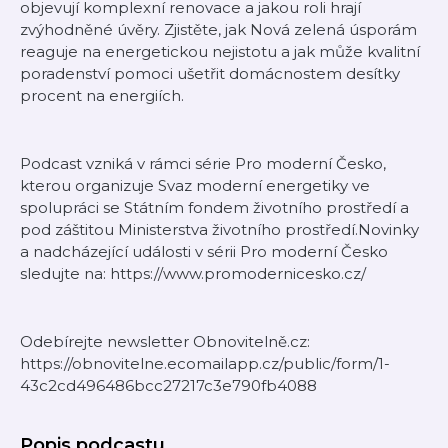
objevují komplexní renovace a jakou roli hrají
zvýhodněné úvěry. Zjistěte, jak Nová zelená úsporám
reaguje na energetickou nejistotu a jak může kvalitní
poradenství pomoci ušetřit domácnostem desítky
procent na energiích.
Podcast vzniká v rámci série Pro moderní Česko,
kterou organizuje Svaz moderní energetiky ve
spolupráci se Státním fondem životního prostředí a
pod záštitou Ministerstva životního prostředí.Novinky
a nadcházející události v sérii Pro moderní Česko
sledujte na: https://www.promodernicesko.cz/
Odebírejte newsletter Obnovitelně.cz:
https://obnovitelne.ecomailapp.cz/public/form/1-
43c2cd496486bcc27217c3e790fb4088
Popis podcastu