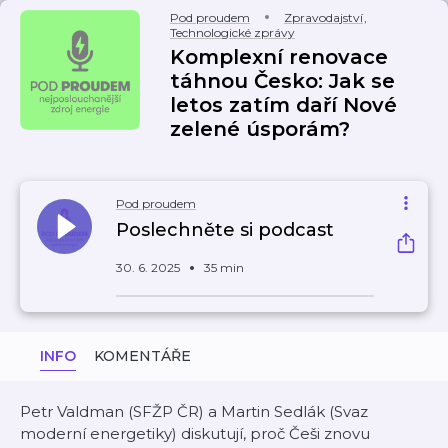
Pod proudem
Zpravodajství
,
Technologické zprávy
Komplexní renovace
táhnou Česko: Jak se
letos zatím daří Nové
zelené úsporám?
Pod proudem
Poslechněte si podcast
30. 6. 2025
35 min
INFO
KOMENTÁŘE
Petr Valdman (SFŽP ČR) a Martin Sedlák (Svaz
moderní energetiky) diskutují, proč Češi znovu