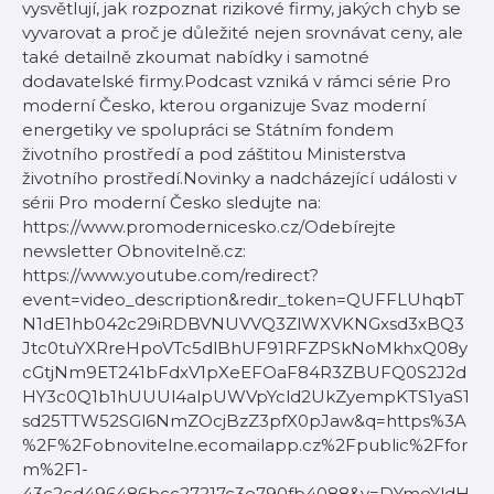
vysvětlují, jak rozpoznat rizikové firmy, jakých chyb se
vyvarovat a proč je důležité nejen srovnávat ceny, ale
také detailně zkoumat nabídky i samotné
dodavatelské firmy.Podcast vzniká v rámci série Pro
moderní Česko, kterou organizuje Svaz moderní
energetiky ve spolupráci se Státním fondem
životního prostředí a pod záštitou Ministerstva
životního prostředí.Novinky a nadcházející události v
sérii Pro moderní Česko sledujte na:
https://www.promodernicesko.cz/Odebírejte
newsletter Obnovitelně.cz:
https://www.youtube.com/redirect?
event=video_description&redir_token=QUFFLUhqbT
N1dE1hb042c29iRDBVNUVVQ3ZlWXVKNGxsd3xBQ3
Jtc0tuYXRreHpoVTc5dlBhUF91RFZPSkNoMkhxQ08y
cGtjNm9ET241bFdxV1pXeEFOaF84R3ZBUFQ0S2J2d
HY3c0Q1b1hUUUl4alpUWVpYcld2UkZyempKTS1yaS1
sd25TTW52SGl6NmZOcjBzZ3pfX0pJaw&q=https%3A
%2F%2Fobnovitelne.ecomailapp.cz%2Fpublic%2Ffor
m%2F1-
43c2cd496486bcc27217c3e790fb4088&v=DYmeYldH