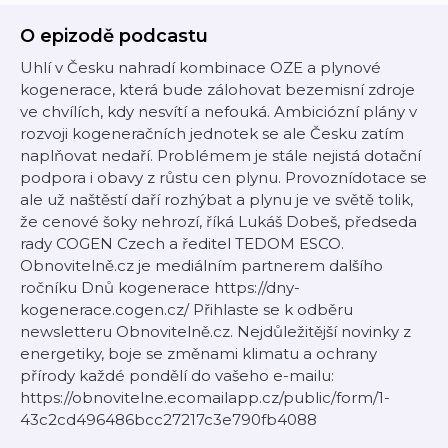
O epizodě podcastu
Uhlí v Česku nahradí kombinace OZE a plynové
kogenerace, která bude zálohovat bezemisní zdroje
ve chvílích, kdy nesvítí a nefouká. Ambiciózní plány v
rozvoji kogeneračních jednotek se ale Česku zatím
naplňovat nedaří. Problémem je stále nejistá dotační
podpora i obavy z růstu cen plynu. Provoznídotace se
ale už naštěstí daří rozhýbat a plynu je ve světě tolik,
že cenové šoky nehrozí, říká Lukáš Dobeš, předseda
rady COGEN Czech a ředitel TEDOM ESCO.
Obnovitelně.cz je mediálním partnerem dalšího
ročníku Dnů kogenerace https://dny-
kogenerace.cogen.cz/ Přihlaste se k odběru
newsletteru Obnovitelně.cz. Nejdůležitější novinky z
energetiky, boje se změnami klimatu a ochrany
přírody každé pondělí do vašeho e-mailu:
⁠https://obnovitelne.ecomailapp.cz/public/form/1-
43c2cd496486bcc27217c3e790fb4088