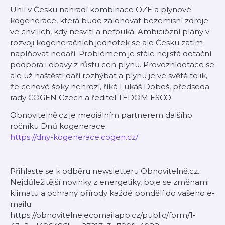
Uhlí v Česku nahradí kombinace OZE a plynové
kogenerace, která bude zálohovat bezemisní zdroje
ve chvílích, kdy nesvítí a nefouká. Ambiciózní plány v
rozvoji kogeneračních jednotek se ale Česku zatím
naplňovat nedaří. Problémem je stále nejistá dotační
podpora i obavy z růstu cen plynu. Provoznídotace se
ale už naštěstí daří rozhýbat a plynu je ve světě tolik,
že cenové šoky nehrozí, říká Lukáš Dobeš, předseda
rady COGEN Czech a ředitel TEDOM ESCO.
Obnovitelně.cz je mediálním partnerem dalšího
ročníku Dnů kogenerace
https://dny-kogenerace.cogen.cz/
Přihlaste se k odběru newsletteru Obnovitelně.cz.
Nejdůležitější novinky z energetiky, boje se změnami
klimatu a ochrany přírody každé pondělí do vašeho e-
mailu:
⁠https://obnovitelne.ecomailapp.cz/public/form/1-