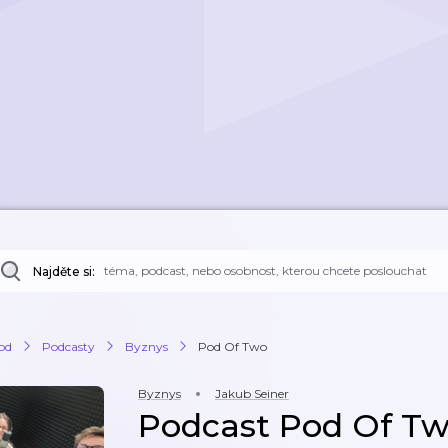
Najděte si:
od
Podcasty
Byznys
Pod Of Two
Byznys
Jakub Seiner
Podcast Pod Of T