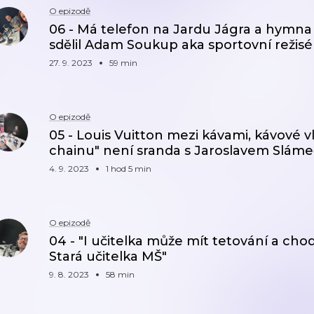
O epizodě
06 - Má telefon na Jardu Jágra a hymna j
sdělil Adam Soukup aka sportovní režisé
27. 9. 2023
59 min
O epizodě
05 - Louis Vuitton mezi kávami, kávové v
chainu" není sranda s Jaroslavem Slám
4. 9. 2023
1 hod 5 min
O epizodě
04 - "I učitelka může mít tetování a ch
Stará učitelka MŠ"
9. 8. 2023
58 min