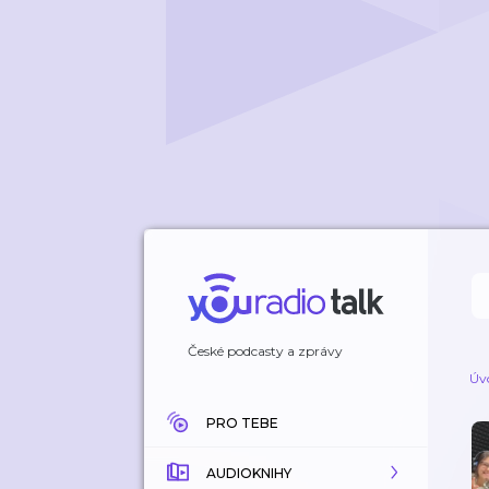
České podcasty a zprávy
Úv
PRO TEBE
AUDIOKNIHY