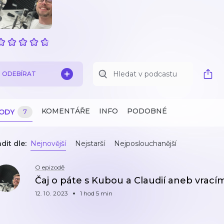
ODEBÍRAT
KOMENTÁŘE
INFO
PODOBNÉ
ZODY
7
dit dle:
Nejnovější
Nejstarší
Nejposlouchanější
O epizodě
Čaj o páte s Kubou a Claudií aneb vrací
12. 10. 2023
1 hod 5 min