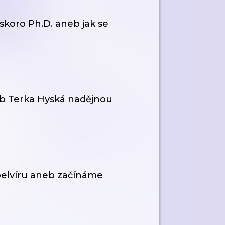
 skoro Ph.D. aneb jak se
neb Terka Hyská nadějnou
ebelvíru aneb začínáme