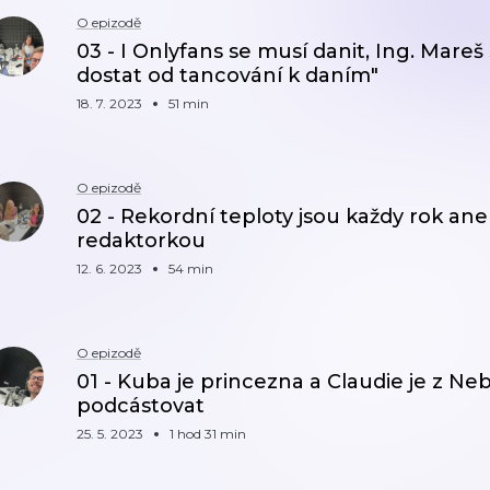
O epizodě
03 - I Onlyfans se musí danit, Ing. Mareš
dostat od tancování k daním"
18. 7. 2023
51 min
O epizodě
02 - Rekordní teploty jsou každy rok a
redaktorkou
12. 6. 2023
54 min
O epizodě
01 - Kuba je princezna a Claudie je z N
podcástovat
25. 5. 2023
1 hod 31 min