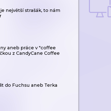
e největší strašák, to nám
r
lny aneb práce v "coffee
ečkou z CandyCane Coffee
odit do Fuchsu aneb Terka