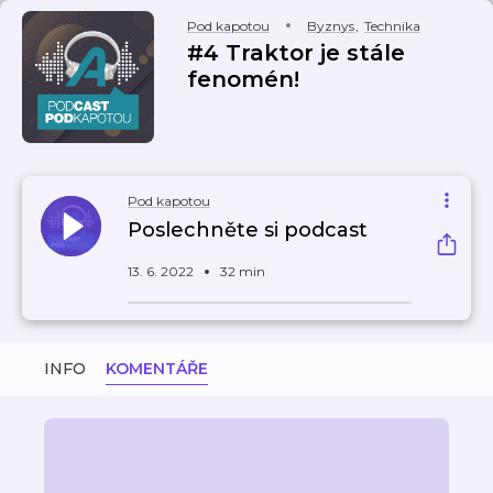
Pod kapotou
Byznys
,
Technika
#4 Traktor je stále
fenomén!
Pod kapotou
Poslechněte si podcast
13. 6. 2022
32 min
INFO
KOMENTÁŘE