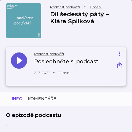
Pod/cast pod/věží
Umění
Díl šedesátý pátý –⁠
Klára Spilková
Pod/cast pod/věží
Poslechněte si podcast
2. 7. 2022
22 min
INFO
KOMENTÁŘE
O epizodě podcastu
.