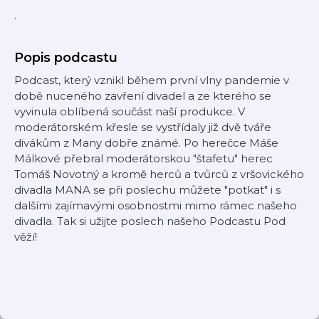
.
Popis podcastu
Podcast, který vznikl během první vlny pandemie v
době nuceného zavření divadel a ze kterého se
vyvinula oblíbená součást naší produkce. V
moderátorském křesle se vystřídaly již dvě tváře
divákům z Many dobře známé. Po herečce Máše
Málkové přebral moderátorskou "štafetu" herec
Tomáš Novotný a kromě herců a tvůrců z vršovického
divadla MANA se při poslechu můžete "potkat" i s
dalšími zajímavými osobnostmi mimo rámec našeho
divadla. Tak si užijte poslech našeho Podcastu Pod
věží!