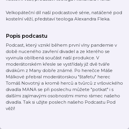
Velkopáteční díl naší podcastové série, natáčené pod
kostelní věží, představí teologa Alexandra Fleka.
Popis podcastu
Podcast, který vznikl během první vlny pandemie v
době nuceného zavření divadel a ze kterého se
vyvinula oblíbená součást naší produkce. V
moderátorském křesle se vystřídaly již dvě tváře
divákům z Many dobře známé. Po herečce Máše
Málkové přebral moderátorskou "štafetu" herec
Tomáš Novotný a kromě herců a tvůrců z vršovického
divadla MANA se při poslechu můžete "potkat" i s
dalšími zajímavými osobnostmi mimo rámec našeho
divadla. Tak si užijte poslech našeho Podcastu Pod
věží!