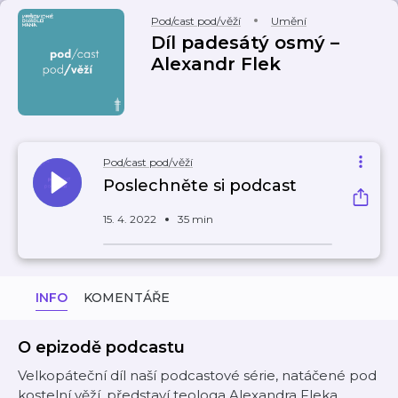
Pod/cast pod/věží
Umění
Díl padesátý osmý –
Alexandr Flek
Pod/cast pod/věží
Poslechněte si podcast
15. 4. 2022
35 min
INFO
KOMENTÁŘE
O epizodě podcastu
Velkopáteční díl naší podcastové série, natáčené pod
kostelní věží, představí teologa Alexandra Fleka.