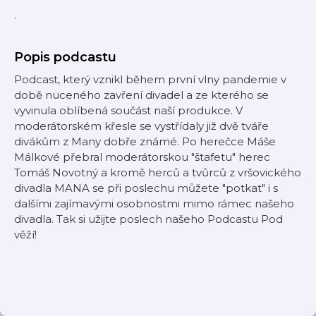
.
Popis podcastu
Podcast, který vznikl během první vlny pandemie v
době nuceného zavření divadel a ze kterého se
vyvinula oblíbená součást naší produkce. V
moderátorském křesle se vystřídaly již dvě tváře
divákům z Many dobře známé. Po herečce Máše
Málkové přebral moderátorskou "štafetu" herec
Tomáš Novotný a kromě herců a tvůrců z vršovického
divadla MANA se při poslechu můžete "potkat" i s
dalšími zajímavými osobnostmi mimo rámec našeho
divadla. Tak si užijte poslech našeho Podcastu Pod
věží!