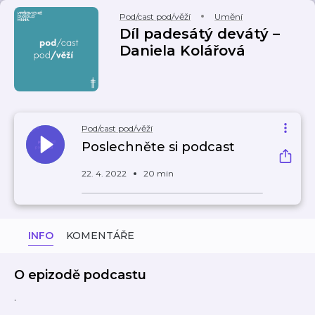
Pod/cast pod/věží
Umění
Díl padesátý devátý –
Daniela Kolářová
Pod/cast pod/věží
Poslechněte si podcast
22. 4. 2022
20 min
INFO
KOMENTÁŘE
O epizodě podcastu
.