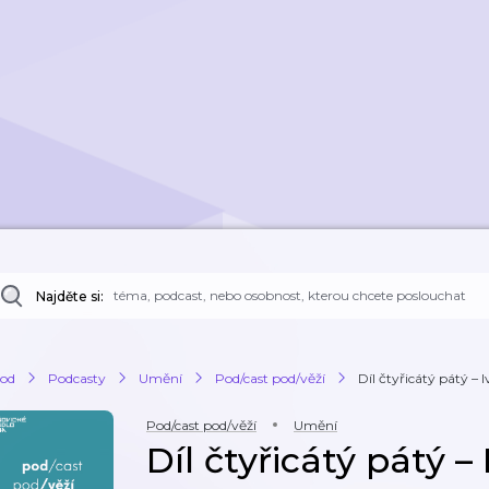
Najděte si:
od
Podcasty
Umění
Pod/cast pod/věží
Díl čtyřicátý pátý –
Pod/cast pod/věží
Umění
Díl čtyřicátý pátý 