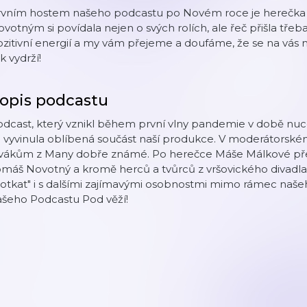
rvním hostem našeho podcastu po Novém roce je herečka
votným si povídala nejen o svých rolích, ale řeč přišla třeba 
zitivní energií a my vám přejeme a doufáme, že se na vás 
k vydrží!
opis podcastu
dcast, který vznikl během první vlny pandemie v době nuc
 vyvinula oblíbená součást naší produkce. V moderátorském k
ivákům z Many dobře známé. Po herečce Máše Málkové pře
omáš Novotný a kromě herců a tvůrců z vršovického divad
otkat" i s dalšími zajímavými osobnostmi mimo rámec našeho
ašeho Podcastu Pod věží!