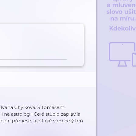
 Ivana Chýlková. S Tomášem
i na astrologii! Celé studio zaplavila
nejen přenese, ale také vám celý ten