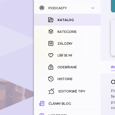
PODCASTY
KATALOG
KOUPENÉ
KATALOG
KATEGORIE
KATEGORIE
ZÁLOŽKY
ZÁLOŽKY
HISTORIE
LÍBÍ SE MI
I
ODEBÍRANÉ
HISTORIE
O
P
EDITORSKÉ TIPY
No
po
ČLÁNKY BLOG
ro