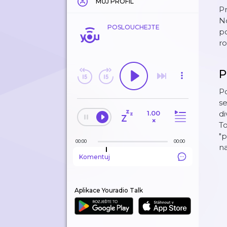
MŮJ PROFIL
P
No
POSLOUCHEJTE
po
ro
P
Po
se
1.00
d
×
T
"p
00:00
00:00
n
Komentuj
Aplikace Youradio Talk