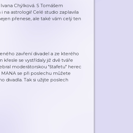
 Ivana Chýlková. S Tomášem
i na astrologii! Celé studio zaplavila
nejen přenese, ale také vám celý ten
eného zavření divadel a ze kterého
řesle se vystřídaly již dvě tváře
bral moderátorskou "štafetu" herec
la MANA se při poslechu můžete
 divadla. Tak si užijte poslech