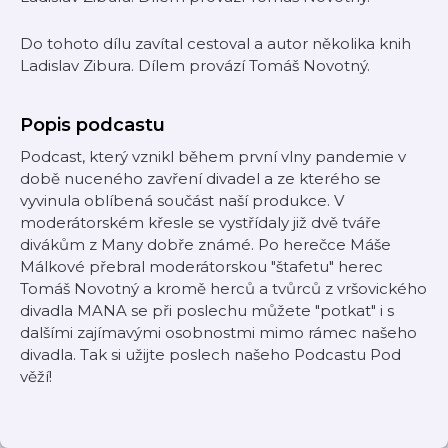
Do tohoto dílu zavítal cestoval a autor několika knih
Ladislav Zibura. Dílem provází Tomáš Novotný.
Popis podcastu
Podcast, který vznikl během první vlny pandemie v
době nuceného zavření divadel a ze kterého se
vyvinula oblíbená součást naší produkce. V
moderátorském křesle se vystřídaly již dvě tváře
divákům z Many dobře známé. Po herečce Máše
Málkové přebral moderátorskou "štafetu" herec
Tomáš Novotný a kromě herců a tvůrců z vršovického
divadla MANA se při poslechu můžete "potkat" i s
dalšími zajímavými osobnostmi mimo rámec našeho
divadla. Tak si užijte poslech našeho Podcastu Pod
věží!