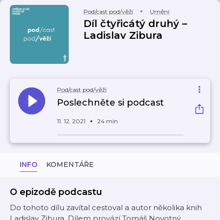
Pod/cast pod/věží
Umění
Díl čtyřicátý druhý –
Ladislav Zibura
Pod/cast pod/věží
Poslechněte si podcast
11. 12. 2021
24 min
INFO
KOMENTÁŘE
O epizodě podcastu
Do tohoto dílu zavítal cestoval a autor několika knih
Ladislav Zibura. Dílem provází Tomáš Novotný.