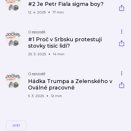
#2 Je Petr Fiala sigma boy?
12. 4. 2025
17 min
O epizodě
#1 Proč v Srbsku protestují
stovky tisíc lidí?
25. 3. 2025
14 min
O epizodě
Hádka Trumpa a Zelenského v
Oválné pracovně
5. 3. 2025
12 min
ZPĚT