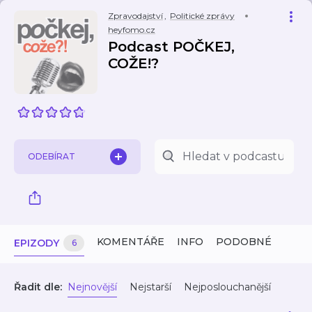
Zpravodajství
,
Politické zprávy
heyfomo.cz
Podcast POČKEJ,
COŽE!?
ODEBÍRAT
KOMENTÁŘE
INFO
PODOBNÉ
EPIZODY
6
Řadit dle:
Nejnovější
Nejstarší
Nejposlouchanější