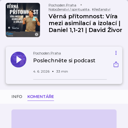
Pochoden Praha
Náboženství / spiritualita
,
Křesťanství
Věrná přítomnost: Víra
mezi asimilací a izolací |
Daniel 1,1-21 | David Živor
Pochoden Praha
Poslechněte si podcast
4. 6. 2026
33 min
INFO
KOMENTÁŘE