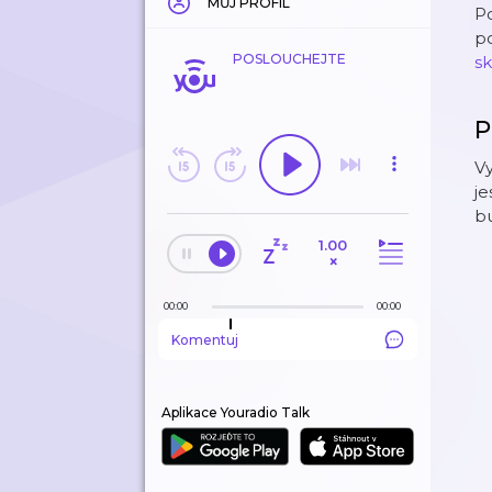
MŮJ PROFIL
Po
po
POSLOUCHEJTE
s
P
Vy
je
bu
1.00
×
00:00
00:00
Komentuj
Aplikace Youradio Talk