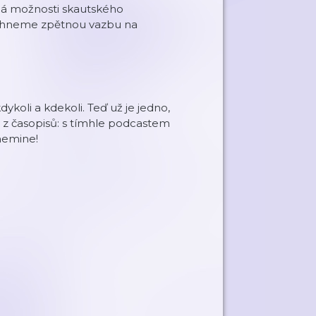
má možnosti skautského
lechneme zpětnou vazbu na
ykoli a kdekoli. Teď už je jedno,
ný z časopisů: s tímhle podcastem
 nemine!