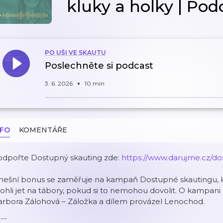
kluky a holky | Po
PO UŠI VE SKAUTU
Poslechněte si podcast
3. 6. 2026
10 min
NFO
KOMENTÁŘE
odpořte Dostupný skauting zde:
https://www.darujme.cz/do
nešní bonus se zaměřuje na kampaň Dostupné skautingu, kt
hli jet na tábory, pokud si to nemohou dovolit. O kampani 
arbora Zálohová – Záložka a dílem provázel Lenochod.
---