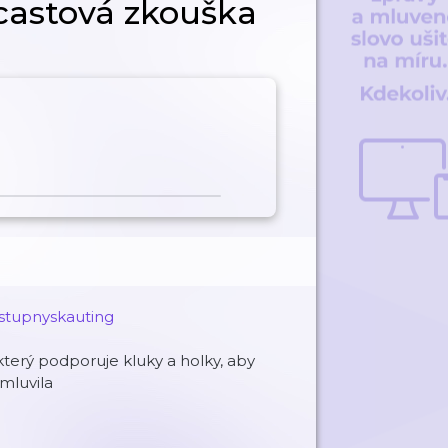
dcastová zkouška
stupnyskauting
erý podporuje kluky a holky, aby
mluvila