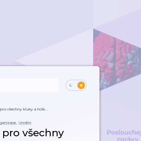
ro všechny kluky a holk...
rganizace
,
Umění
 pro všechny