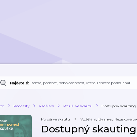
Najděte si:
od
Podcasty
Vzdělání
Po uši ve skautu
Dostupný skauting p
Po uši ve skautu
Vzdělání
,
Byznys
,
Neziskové o
Dostupný skauting