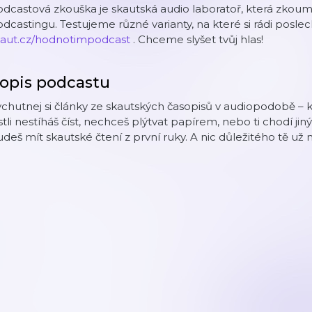
dcastová zkouška je skautská audio laboratoř, která zkou
dcastingu. Testujeme různé varianty, na které si rádi pos
kaut.cz/hodnotimpodcast
. Chceme slyšet tvůj hlas!
opis podcastu
chutnej si články ze skautských časopisů v audiopodobě – kd
stli nestíháš číst, nechceš plýtvat papírem, nebo ti chodí ji
deš mít skautské čtení z první ruky. A nic důležitého tě už