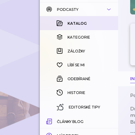
PODCASTY
KATALOG
KOUPENÉ
KATALOG
KATEGORIE
KATEGORIE
ZÁLOŽKY
ZÁLOŽKY
HISTORIE
LÍBÍ SE MI
I
ODEBÍRANÉ
HISTORIE
P
EDITORSKÉ TIPY
D
mo
B
ČLÁNKY BLOG
--