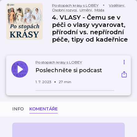
Po stopách krásy s LOBEY
Vzdělání
,
Osobní rozvoj
,
Umění
,
Móda
4. VLASY - Čemu se v
péči o vlasy vyvarovat,
přírodní vs. nepřírodní
péče, tipy od kadeřnice
Po stopách krásy s LOBEY
Poslechněte si podcast
1. 7. 2023
27 min
INFO
KOMENTÁŘE