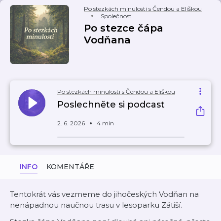
Po stezkách minulosti s Čendou a Eliškou
Společnost
Po stezce čápa
Vodňana
Po stezkách minulosti s Čendou a Eliškou
Poslechněte si podcast
2. 6. 2026
4 min
INFO
KOMENTÁŘE
Tentokrát vás vezmeme do jihočeských Vodňan na
nenápadnou naučnou trasu v lesoparku Zátiší.