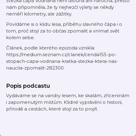
Stezka čápa Vodňana není dlouhá ani náročná, přesto
nám připomněla, že ty nejhezčí výlety se někdy
neměří kilometry, ale zážitky.
Povídáme si o klidu lesa, příběhu slavného čápa i o
tom, proč stojí za to občas zpomalit a vnímat svět
kolem sebe.
Článek, podle kterého epizoda vznikla:
https://medium.seznam.cz/clanek/cenda155-po-
stopach-capa-vodnana-kratka-stezka-ktera-nas-
naucila-zpomalit-282300⁠
Popis podcastu
Vydáváme se na vandry lesem, ke skalám, zříceninám
i zapomenutým místům. Klidné vyprávění o historii,
přírodě a cestách, které stojí za to projít.