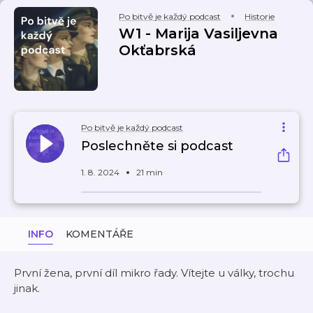
Po bitvě je každý podcast
Historie
W1 - Marija Vasiljevna
Okťabrská
Po bitvě je každý podcast
Poslechněte si podcast
1. 8. 2024
21 min
INFO
KOMENTÁŘE
První žena, první díl mikro řady. Vítejte u války, trochu
jinak.