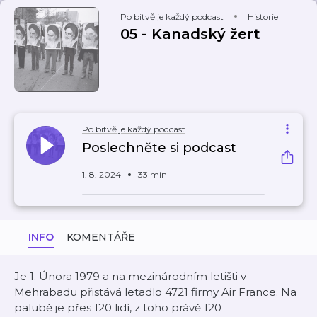
Po bitvě je každý podcast
Historie
05 - Kanadský žert
Po bitvě je každý podcast
Poslechněte si podcast
1. 8. 2024
33 min
INFO
KOMENTÁŘE
Je 1. Února 1979 a na mezinárodním letišti v
Mehrabadu přistává letadlo 4721 firmy Air France. Na
palubě je přes 120 lidí, z toho právě 120