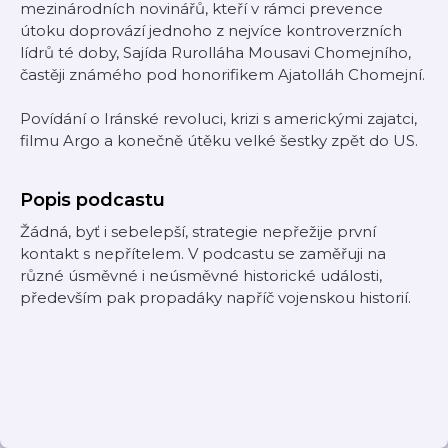
mezinárodních novinářů, kteří v rámci prevence
útoku doprovází jednoho z nejvíce kontroverzních
lídrů té doby, Sajída Rurolláha Mousavi Chomejního,
častěji známého pod honorifikem Ajatolláh Chomejní.
Povídání o Iránské revoluci, krizi s americkými zajatci,
filmu Argo a konečně útěku velké šestky zpět do US.
Popis podcastu
Žádná, byť i sebelepší, strategie nepřežije první
kontakt s nepřítelem. V podcastu se zaměřuji na
různé úsměvné i neúsměvné historické události,
především pak propadáky napříč vojenskou historií.