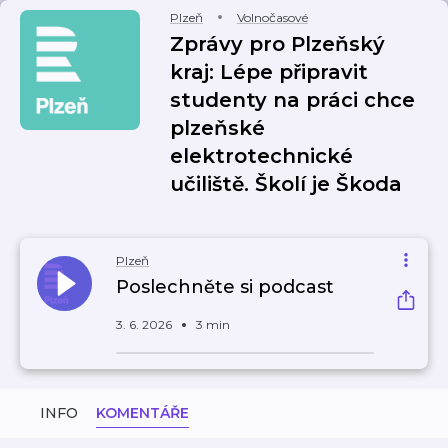
Plzeň
Volnočasové
Zprávy pro Plzeňský
kraj: Lépe připravit
studenty na práci chce
plzeňské
elektrotechnické
učiliště. Školí je Škoda
Plzeň
Poslechněte si podcast
3. 6. 2026
3 min
INFO
KOMENTÁŘE