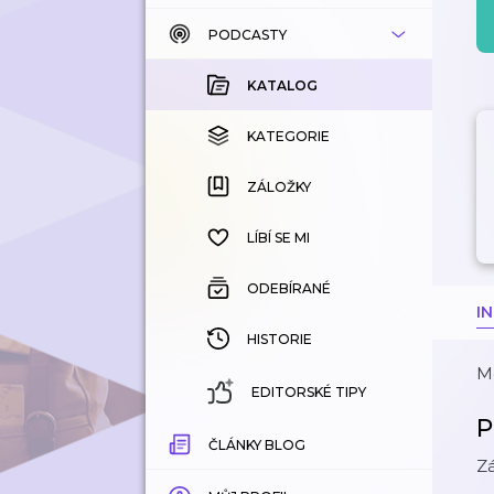
PODCASTY
KATALOG
KOUPENÉ
KATALOG
KATEGORIE
KATEGORIE
ZÁLOŽKY
ZÁLOŽKY
HISTORIE
LÍBÍ SE MI
ODEBÍRANÉ
I
HISTORIE
M
EDITORSKÉ TIPY
P
ČLÁNKY BLOG
Zá