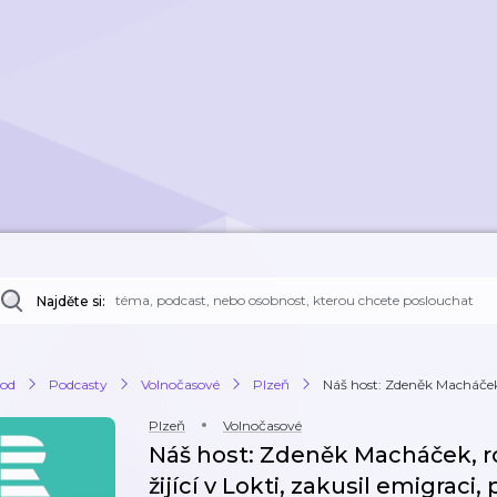
Najděte si:
od
Podcasty
Volnočasové
Plzeň
Náš host: Zdeněk Macháček
Plzeň
Volnočasové
Náš host: Zdeněk Macháček, r
žijící v Lokti, zakusil emigraci