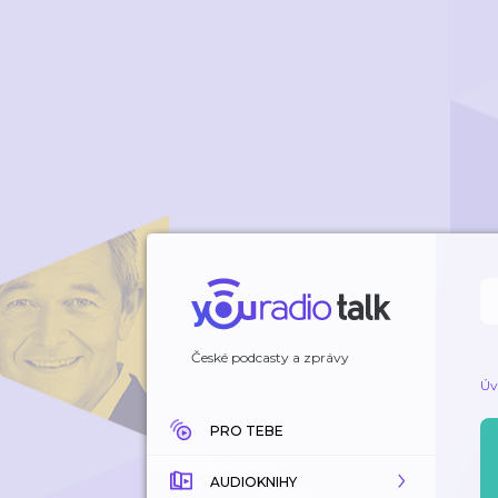
České podcasty a zprávy
Úv
PRO TEBE
AUDIOKNIHY