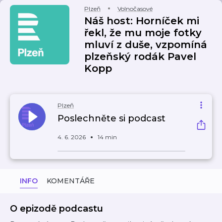
Plzeň
Volnočasové
Náš host: Horníček mi
řekl, že mu moje fotky
mluví z duše, vzpomíná
plzeňský rodák Pavel
Kopp
Plzeň
Poslechněte si podcast
4. 6. 2026
14 min
INFO
KOMENTÁŘE
O epizodě podcastu