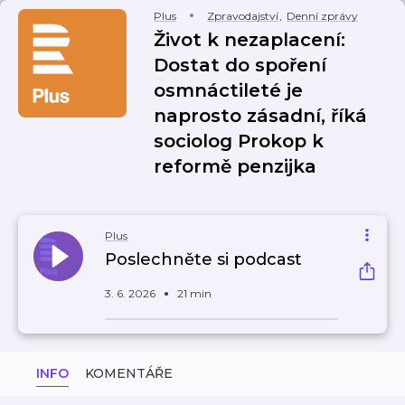
Plus
Zpravodajství
,
Denní zprávy
Život k nezaplacení:
Dostat do spoření
osmnáctileté je
naprosto zásadní, říká
sociolog Prokop k
reformě penzijka
Plus
Poslechněte si podcast
3. 6. 2026
21 min
INFO
KOMENTÁŘE