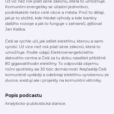
Už víc než rok platí série zákonů, která to umožňuje.
Komunitní energetiky se účastní jednotlivci,
podnikatelé nebo celé obce a města. Proč to dělají,
jak je to složité, kde hledat výhody a kde bariéry
dalšího rozvoje a jak to funguje v zahraničí, zjišťoval
Jan Kaliba.
Češi se rychle učí, jak sdílet elektřinu, kterou si sami
vyrobí. Už více než rok platí série zákonů, která to
umožňuje. Podle údajů Elektroenergetického
datového centra si Češi za tu dobu nasdíleli přibližně
80 gigawatthodin elektřiny. To odpovídá objemu
roční spotřeby asi 30 tisíc domácností. Nejčastěji Češi
komunitně vyrábějí a odebírají elektřinu vyrobenou ze
slunce, existují ale i projekty na komunitní větrníky.
Popis podcastu
Analyticko-publicistická stanice.