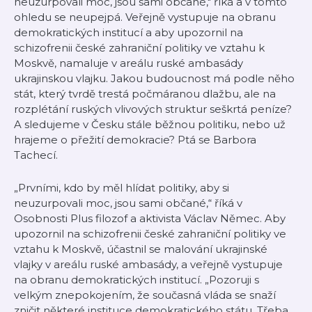
neuzurpovali moc, jsou sami občané," říká a v tomto
ohledu se neupejpá. Veřejně vystupuje na obranu
demokratických institucí a aby upozornil na
schizofrenii české zahraniční politiky ve vztahu k
Moskvě, namaluje v areálu ruské ambasády
ukrajinskou vlajku. Jakou budoucnost má podle něho
stát, který tvrdě trestá počmáranou dlažbu, ale na
rozplétání ruských vlivových struktur seškrtá peníze?
A sledujeme v Česku stále běžnou politiku, nebo už
hrajeme o přežití demokracie? Ptá se Barbora
Tachecí.
„Prvními, kdo by měl hlídat politiky, aby si
neuzurpovali moc, jsou sami občané,“ říká v
Osobnosti Plus filozof a aktivista Václav Němec. Aby
upozornil na schizofrenii české zahraniční politiky ve
vztahu k Moskvě, účastnil se malování ukrajinské
vlajky v areálu ruské ambasády, a veřejně vystupuje
na obranu demokratických institucí. „Pozoruji s
velkým znepokojením, že současná vláda se snaží
zničit některé instituce demokratického státu, Třeba