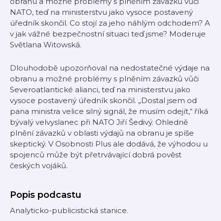
obranu a možné problémy s plněním závazků vůči
NATO, teď na ministerstvu jako vysoce postavený
úředník skončil. Co stojí za jeho náhlým odchodem? A
v jak vážné bezpečnostní situaci teď jsme? Moderuje
Světlana Witowská.
Dlouhodobě upozorňoval na nedostatečné výdaje na
obranu a možné problémy s plněním závazků vůči
Severoatlantické alianci, teď na ministerstvu jako
vysoce postavený úředník skončil. „Dostal jsem od
pana ministra velice silný signál, že musím odejít,“ říká
bývalý velvyslanec při NATO Jiří Šedivý. Ohledně
plnění závazků v oblasti výdajů na obranu je spíše
skeptický. V Osobnosti Plus ale dodává, že výhodou u
spojenců může být přetrvávající dobrá pověst
českých vojáků.
Popis podcastu
Analyticko-publicistická stanice.