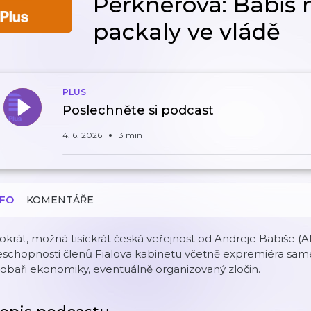
Perknerová: Babiš ne
packaly ve vládě
PLUS
Poslechněte si podcast
4. 6. 2026
3 min
NFO
KOMENTÁŘE
okrát, možná tisíckrát česká veřejnost od Andreje Babiše (A
schopnosti členů Fialova kabinetu včetně expremiéra saméh
obaři ekonomiky, eventuálně organizovaný zločin.