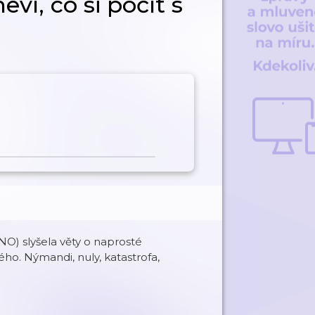
ví, co si počít s
NO) slyšela věty o naprosté
o. Nýmandi, nuly, katastrofa,