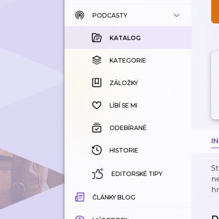
PODCASTY
KATALOG
KOUPENÉ
KATALOG
KATEGORIE
KATEGORIE
ZÁLOŽKY
ZÁLOŽKY
HISTORIE
LÍBÍ SE MI
ODEBÍRANÉ
I
HISTORIE
St
EDITORSKÉ TIPY
ne
hr
ČLÁNKY BLOG