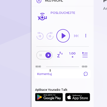
P
MŮJ PROFIL
An
POSLOUCHEJTE
1.00
×
00:00
00:00
Komentuj
Aplikace Youradio Talk