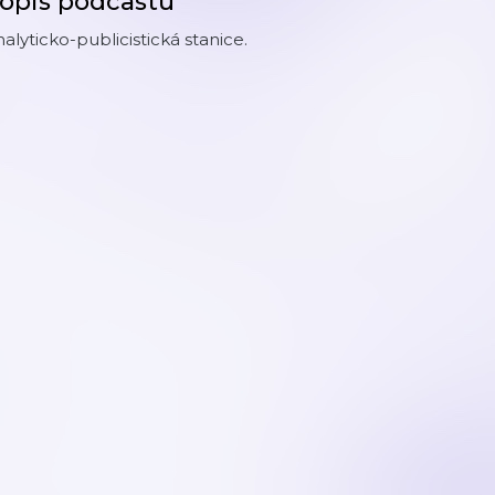
opis podcastu
alyticko-publicistická stanice.