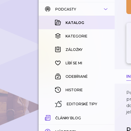
PODCASTY
KATALOG
KOUPENÉ
KATALOG
KATEGORIE
KATEGORIE
ZÁLOŽKY
ZÁLOŽKY
HISTORIE
LÍBÍ SE MI
I
ODEBÍRANÉ
HISTORIE
P
pr
EDITORSKÉ TIPY
do
je
ČLÁNKY BLOG
P