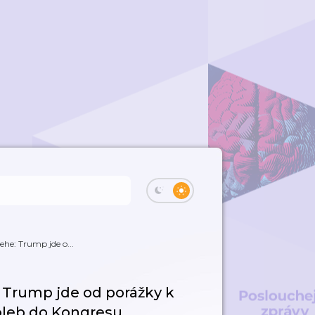
ehe: Trump jde o...
: Trump jde od porážky k
voleb do Kongresu