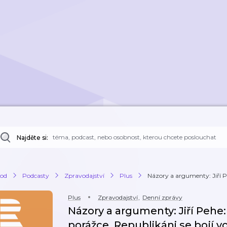
Najděte si:
od
Podcasty
Zpravodajství
Plus
Názory a argumenty: Jiří P
Plus
Zpravodajství
,
Denní zprávy
Názory a argumenty: Jiří Pehe
porážce. Republikáni se bojí 