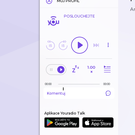
MŮJ PROFIL
An
POSLOUCHEJTE
1.00
×
00:00
00:00
Komentuj
Aplikace Youradio Talk