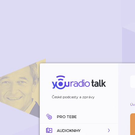
České podcasty a zprávy
Úv
PRO TEBE
AUDIOKNIHY