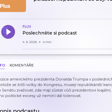
PLUS
Poslechněte si podcast
4. 6. 2026
4 min
NFO
KOMENTÁŘE
ozice amerického prezidenta Donalda Trumpa v posledních
otože se blíží volby do Kongresu, musejí republikánští ka
 Senátu zvažovat, zda mají zůstat vůči prezidentovi loajální
ho politické excesy už nemíní dál tolerovat.
opis podcastu