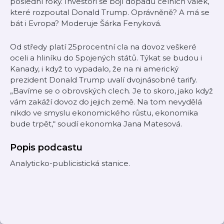
poslední roky. Investoři se bojí dopadů celních válek,
které rozpoutal Donald Trump. Oprávněně? A má se
bát i Evropa? Moderuje Šárka Fenyková.
Od středy platí 25procentní cla na dovoz veškeré
oceli a hliníku do Spojených států. Týkat se budou i
Kanady, i když to vypadalo, že na ni americký
prezident Donald Trump uvalí dvojnásobné tarify.
„Bavíme se o obrovských clech. Je to skoro, jako když
vám zakáží dovoz do jejich země. Na tom nevydělá
nikdo ve smyslu ekonomického růstu, ekonomika
bude trpět,“ soudí ekonomka Jana Matesová.
Popis podcastu
Analyticko-publicistická stanice.