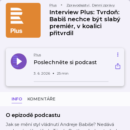
Plus
Zpravodajství
,
Denní zprávy
Interview Plus: Tvrdoň:
Babiš nechce být slabý
premiér, v koalici
přitvrdil
Plus
Poslechněte si podcast
3. 6. 2026
25 min
INFO
KOMENTÁŘE
O epizodě podcastu
Jak se mění styl vládnutí Andreje Babiše? Nedává