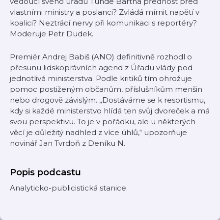
vedoucí svého úřadu Tünde Bartha přednost před
vlastními ministry a poslanci? Zvládá mírnit napětí v
koalici? Neztrácí nervy při komunikaci s reportéry?
Moderuje Petr Dudek.
Premiér Andrej Babiš (ANO) definitivně rozhodl o
přesunu lidskoprávních agend z Úřadu vlády pod
jednotlivá ministerstva. Podle kritiků tím ohrožuje
pomoc postiženým občanům, příslušníkům menšin
nebo drogově závislým. „Dostáváme se k resortismu,
kdy si každé ministerstvo hlídá ten svůj dvoreček a má
svou perspektivu. To je v pořádku, ale u některých
věcí je důležitý nadhled z více úhlů,“ upozorňuje
novinář Jan Tvrdoň z Deníku N.
Popis podcastu
Analyticko-publicistická stanice.