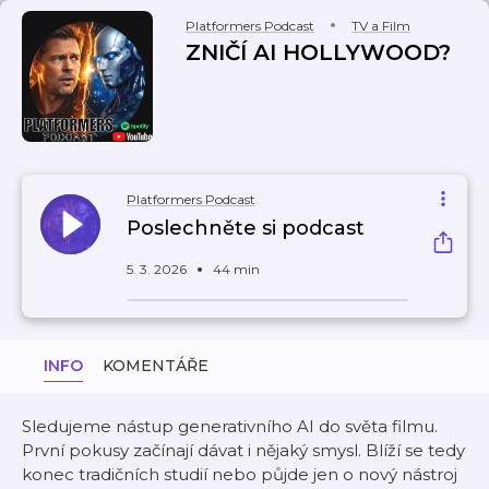
Platformers Podcast
TV a Film
ZNIČÍ AI HOLLYWOOD?
Platformers Podcast
Poslechněte si podcast
5. 3. 2026
44 min
INFO
KOMENTÁŘE
Sledujeme nástup generativního AI do světa filmu.
První pokusy začínají dávat i nějaký smysl. Blíží se tedy
konec tradičních studií nebo půjde jen o nový nástroj