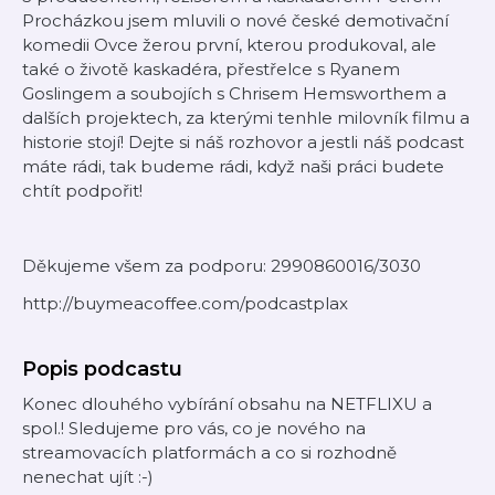
Procházkou jsem mluvili o nové české demotivační
komedii Ovce žerou první, kterou produkoval, ale
také o životě kaskadéra, přestřelce s Ryanem
Goslingem a soubojích s Chrisem Hemsworthem a
dalších projektech, za kterými tenhle milovník filmu a
historie stojí! Dejte si náš rozhovor a jestli náš podcast
máte rádi, tak budeme rádi, když naši práci budete
chtít podpořit!
Děkujeme všem za podporu: 2990860016/3030
http://buymeacoffee.com/podcastplax
Popis podcastu
Konec dlouhého vybírání obsahu na NETFLIXU a
spol.! Sledujeme pro vás, co je nového na
streamovacích platformách a co si rozhodně
nenechat ujít :-)