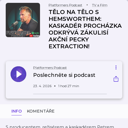
Platformers Podcast
TV a Film
TĚLO NA TĚLO S
HEMSWORTHEM:
KASKADÉR PROCHÁZKA
ODKRÝVÁ ZÁKULISÍ
AKČNÍ PECKY
EXTRACTION!
Platformers Podcast
Poslechněte si podcast
23. 4. 2026
1 hod 27 min
INFO
KOMENTÁŘE
S producentem, režisérem a kaskadérem Petrem