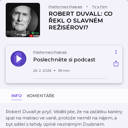
Platformers Podcast
TV a Film
ROBERT DUVALL: CO
ŘEKL O SLAVNÉM
REŽISÉROVI?
Platformers Podcast
Poslechněte si podcast
26. 2. 2026
36 min
INFO
KOMENTÁŘE
Robert Duvall je pryč. Věděli jste, že na začátku kariéry
spal na matraci ve vaně, protože neměl na nájem, a
byt sdílel s tehdy úplně neznámým Dustinem