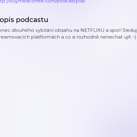
ttp://buymeacoffee.com/podcastplax
opis podcastu
nec dlouhého vybírání obsahu na NETFLIXU a spol.! Sleduj
reamovacích platformách a co si rozhodně nenechat ujít :-)