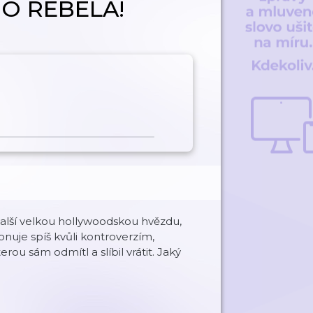
 REBELA!
další velkou hollywoodskou hvězdu,
onuje spíš kvůli kontroverzím,
rou sám odmítl a slíbil vrátit. Jaký