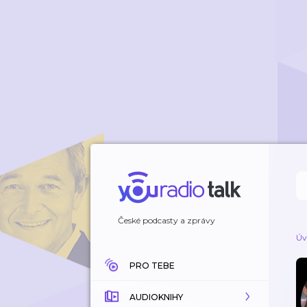
České podcasty a zprávy
Úv
PRO TEBE
AUDIOKNIHY