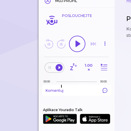
h
MŮJ PROFIL
POSLOUCHEJTE
P
Ko
st
1.00
×
00:00
00:00
Komentuj
Aplikace Youradio Talk