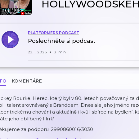
HOLLYWOODSKÉHO
PLATFORMERS PODCAST
Poslechněte si podcast
22. 1. 2026
31 min
NFO
KOMENTÁŘE
ckey Rourke. Herec, který byl v 80. letech považovaný za 
ol i talent srovnávaný s Brandoem. Dnes ale jeho jméno rez
centrickému chování a aktuálně i kvůli sbírce na bydlení, kte
te jeho oblíbený film?
ěkujeme za podporu: 2990860016/3030