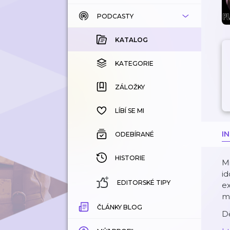
PODCASTY
KATALOG
KOUPENÉ
KATALOG
KATEGORIE
KATEGORIE
ZÁLOŽKY
ZÁLOŽKY
HISTORIE
LÍBÍ SE MI
I
ODEBÍRANÉ
HISTORIE
Mi
id
EDITORSKÉ TIPY
ex
má
ČLÁNKY BLOG
D