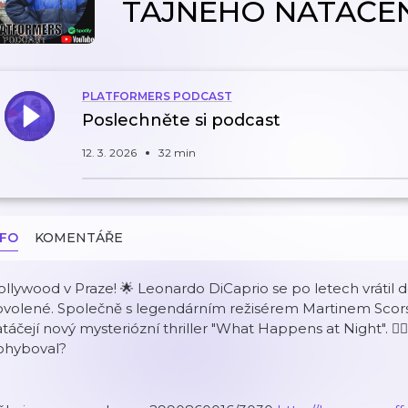
TAJNÉHO NATÁČEN
PLATFORMERS PODCAST
Poslechněte si podcast
12. 3. 2026
32 min
NFO
KOMENTÁŘE
llywood v Praze! 🌟 Leonardo DiCaprio se po letech vrátil d
ovolené. Společně s legendárním režisérem Martinem Scor
táčejí nový mysteriózní thriller "What Happens at Night". 🕵️‍
ohyboval?