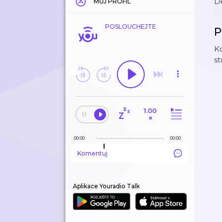
D
MŮJ PROFIL
POSLOUCHEJTE
P
Ko
st
1.00
×
00:00
00:00
Komentuj
Aplikace Youradio Talk