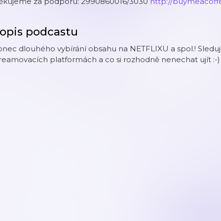
ěkujeme za podporu: 2990860016/3030
http://buymeacoff
opis podcastu
nec dlouhého vybírání obsahu na NETFLIXU a spol.! Sleduj
reamovacích platformách a co si rozhodně nenechat ujít :-)