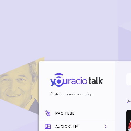
České podcasty a zprávy
Úv
PRO TEBE
AUDIOKNIHY