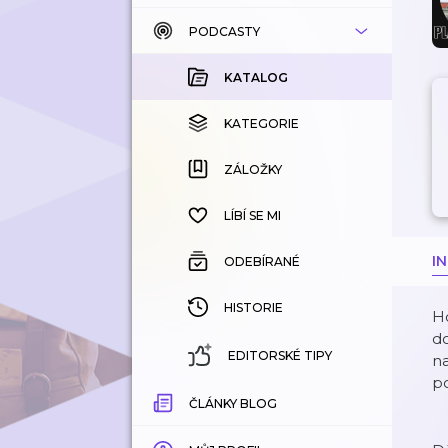
PODCASTY
KATALOG
KOUPENÉ
KATALOG
KATEGORIE
KATEGORIE
ZÁLOŽKY
ZÁLOŽKY
HISTORIE
LÍBÍ SE MI
I
ODEBÍRANÉ
HISTORIE
Ho
d
EDITORSKÉ TIPY
na
p
ČLÁNKY BLOG