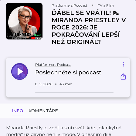
Platformers Podcast
TV a Film
ĎÁBEL SE VRÁTIL! 👠
MIRANDA PRIESTLEY V
ROCE 2026: JE
POKRAČOVÁNÍ LEPŠÍ
NEŽ ORIGINÁL?
Platformers Podcast
Poslechněte si podcast
8. 5. 2026
43 min
INFO
KOMENTÁŘE
Miranda Priestly je zpět a s ní i svět, kde „blankytně
modrá“ už dávno není v módě. V dnešním díle