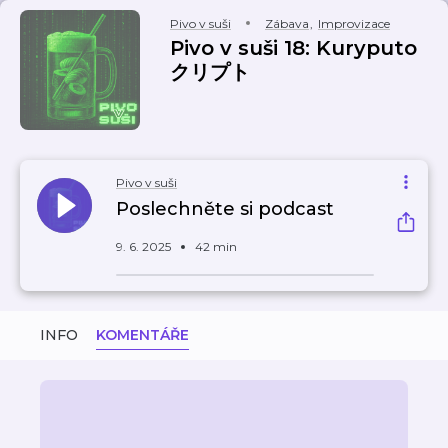
Pivo v suši
Zábava
,
Improvizace
Pivo v suši 18: Kuryputo
クリプト
Pivo v suši
Poslechněte si podcast
9. 6. 2025
42 min
INFO
KOMENTÁŘE