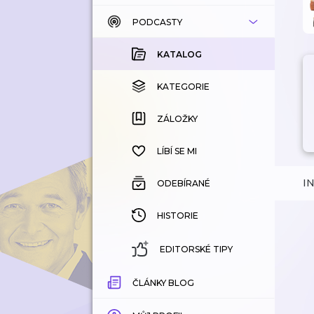
PODCASTY
KATALOG
KOUPENÉ
KATALOG
KATEGORIE
KATEGORIE
ZÁLOŽKY
ZÁLOŽKY
HISTORIE
LÍBÍ SE MI
I
ODEBÍRANÉ
HISTORIE
EDITORSKÉ TIPY
ČLÁNKY BLOG