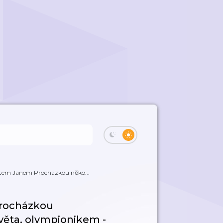
ostem Janem Procházkou něko...
Procházkou
ěta, olympionikem -