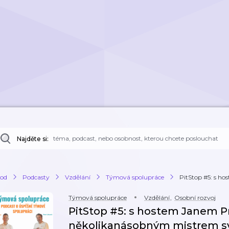
Najděte si:
od
Podcasty
Vzdělání
Týmová spolupráce
PitStop #5: s h
Týmová spolupráce
Vzdělání
,
Osobní rozvoj
PitStop #5: s hostem Janem 
několikanásobným mistrem sv