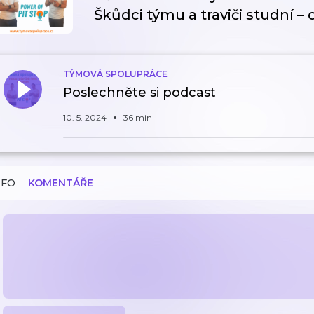
Škůdci týmu a traviči studní – 
TÝMOVÁ SPOLUPRÁCE
Poslechněte si podcast
10. 5. 2024
36 min
NFO
KOMENTÁŘE