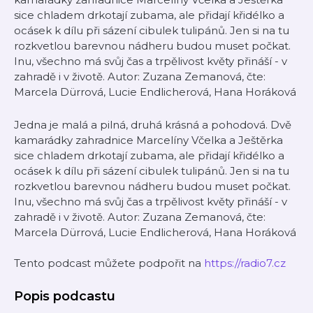
sice chladem drkotají zubama, ale přidají křidélko a
ocásek k dílu při sázení cibulek tulipánů. Jen si na tu
rozkvetlou barevnou nádheru budou muset počkat.
Inu, všechno má svůj čas a trpělivost květy přináší - v
zahradě i v životě. Autor: Zuzana Zemanová, čte:
Marcela Dürrová, Lucie Endlicherová, Hana Horáková
Jedna je malá a pilná, druhá krásná a pohodová. Dvě
kamarádky zahradnice Marcelíny Včelka a Ještěrka
sice chladem drkotají zubama, ale přidají křidélko a
ocásek k dílu při sázení cibulek tulipánů. Jen si na tu
rozkvetlou barevnou nádheru budou muset počkat.
Inu, všechno má svůj čas a trpělivost květy přináší - v
zahradě i v životě. Autor: Zuzana Zemanová, čte:
Marcela Dürrová, Lucie Endlicherová, Hana Horáková
Tento podcast můžete podpořit na
https://radio7.cz
Popis podcastu