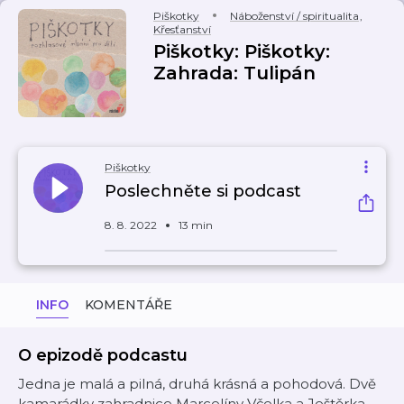
Piškotky
Náboženství / spiritualita
,
Křesťanství
Piškotky: Piškotky:
Zahrada: Tulipán
Piškotky
Poslechněte si podcast
8. 8. 2022
13 min
INFO
KOMENTÁŘE
O epizodě podcastu
Jedna je malá a pilná, druhá krásná a pohodová. Dvě
kamarádky zahradnice Marcelíny Včelka a Ještěrka