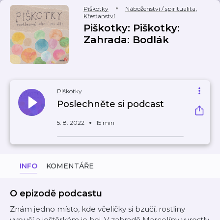
Piškotky
Náboženství / spiritualita
,
Křesťanství
Piškotky: Piškotky:
Zahrada: Bodlák
Piškotky
Poslechněte si podcast
5. 8. 2022
15 min
INFO
KOMENTÁŘE
O epizodě podcastu
Znám jedno místo, kde včeličky si bzučí, rostliny
vypučí a ještěrkám je hej. V zahradě Marcelíny vyrostly