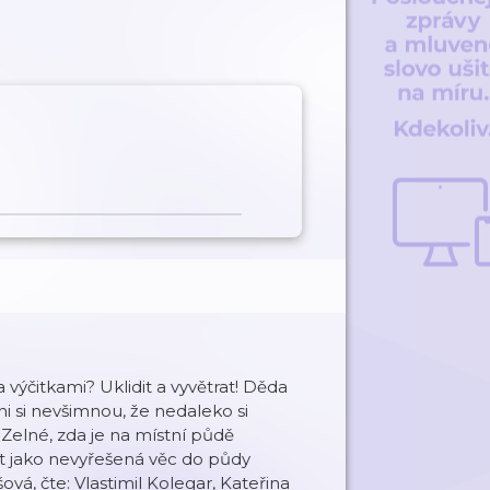
výčitkami? Uklidit a vyvětrat! Děda
ni si nevšimnou, že nedaleko si
 Zelné, zda je na místní půdě
t jako nevyřešená věc do půdy
ová, čte: Vlastimil Kolegar, Kateřina