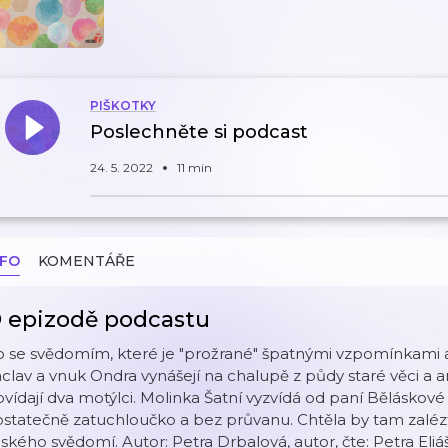
PIŠKOTKY
Poslechněte si podcast
24. 5. 2022
11 min
NFO
KOMENTÁŘE
 epizodě podcastu
 se svědomím, které je "prožrané" špatnými vzpomínkami a 
clav a vnuk Ondra vynášejí na chalupě z půdy staré věci a a
vídají dva motýlci. Molinka Šatní vyzvídá od paní Běláskové
statečně zatuchloučko a bez průvanu. Chtěla by tam zaléz
dského svědomí. Autor: Petra Drbalová, autor, čte: Petra Eliáš