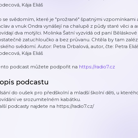
decová, Kája Eliáš
 se svědomím, které je "prožrané" špatnými vzpomínkami a 
clav a vnuk Ondra vynášejí na chalupě z půdy staré věci a a
vídají dva motýlci. Molinka Šatní vyzvídá od paní Běláskové
statečně zatuchloučko a bez průvanu. Chtěla by tam zaléz
dského svědomí. Autor: Petra Drbalová, autor, čte: Petra Eliáš
decová, Kája Eliáš
ento podcast můžete podpořit na
https://radio7.cz
opis podcastu
sání do oušek pro předškolní a mladší školní děti, u kterého 
ovídání ve srozumitelném kabátku.
lší podcasty najdete na https://radio7.cz/