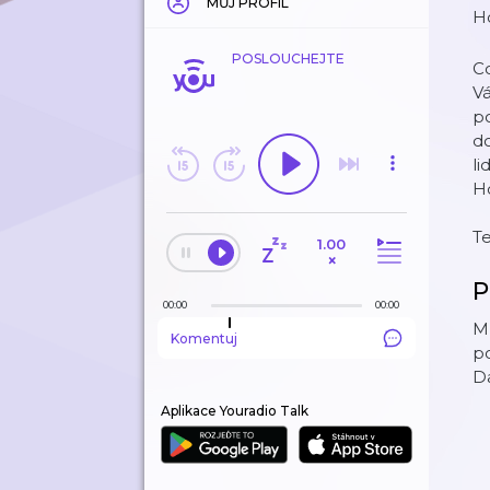
MŮJ PROFIL
Ho
POSLOUCHEJTE
Co
Vá
po
do
li
Ho
T
1.00
×
P
00:00
00:00
Ml
Komentuj
p
Da
Aplikace Youradio Talk