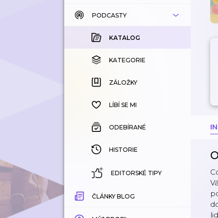
PODCASTY
KATALOG
KOUPENÉ
KATALOG
KATEGORIE
KATEGORIE
ZÁLOŽKY
ZÁLOŽKY
HISTORIE
LÍBÍ SE MI
I
ODEBÍRANÉ
HISTORIE
O
Co
EDITORSKÉ TIPY
Vá
po
ČLÁNKY BLOG
do
li