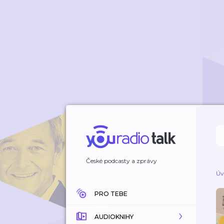
České podcasty a zprávy
Úv
PRO TEBE
AUDIOKNIHY