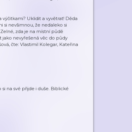
výčitkami? Uklidit a vyvětrat! Děda
ni si nevšimnou, že nedaleko si
 Zelné, zda je na místní půdě
t jako nevyřešená věc do půdy
ová, čte: Vlastimil Kolegar, Kateřina
si na své přijde i duše. Biblické