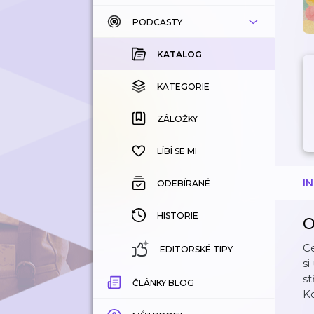
PODCASTY
KATALOG
KOUPENÉ
KATALOG
KATEGORIE
KATEGORIE
ZÁLOŽKY
ZÁLOŽKY
HISTORIE
LÍBÍ SE MI
I
ODEBÍRANÉ
HISTORIE
O
Ce
EDITORSKÉ TIPY
si
st
ČLÁNKY BLOG
K