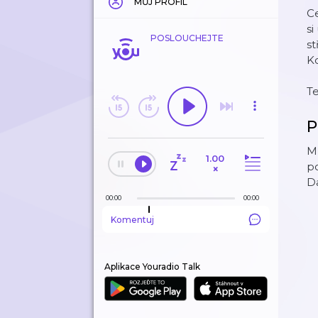
MŮJ PROFIL
Ce
si
POSLOUCHEJTE
st
K
T
P
Ml
1.00
p
×
Da
00:00
00:00
Komentuj
Aplikace Youradio Talk