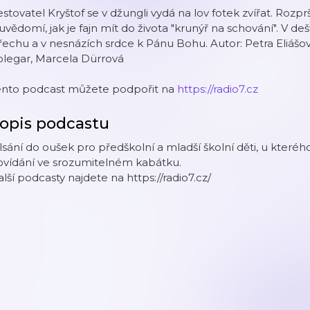
stovatel Kryštof se v džungli vydá na lov fotek zvířat. Rozpr
 uvědomí, jak je fajn mít do života "krunýř na schování". V d
řechu a v nesnázích srdce k Pánu Bohu. Autor: Petra Eliášová
olegar, Marcela Dürrová
ento podcast můžete podpořit na
https://radio7.cz
opis podcastu
sání do oušek pro předškolní a mladší školní děti, u kterého 
ovídání ve srozumitelném kabátku.
lší podcasty najdete na https://radio7.cz/