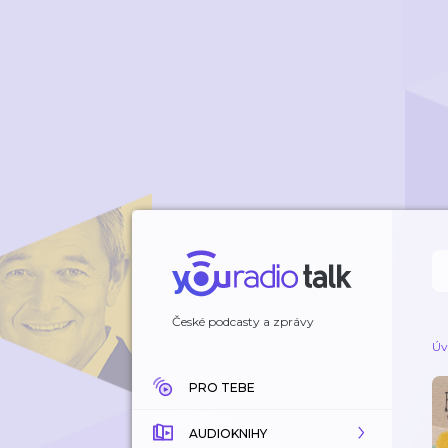
České podcasty a zprávy
Úv
PRO TEBE
AUDIOKNIHY