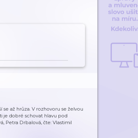
ší se až hrůza. V rozhovoru se želvou
ešti je dobré schovat hlavu pod
, Petra Drbalová, čte: Vlastimil