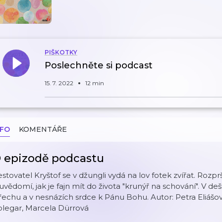
PIŠKOTKY
Poslechněte si podcast
15. 7. 2022
12 min
NFO
KOMENTÁŘE
 epizodě podcastu
stovatel Kryštof se v džungli vydá na lov fotek zvířat. Rozpr
 uvědomí, jak je fajn mít do života "krunýř na schování". V d
řechu a v nesnázích srdce k Pánu Bohu. Autor: Petra Eliášová
olegar, Marcela Dürrová