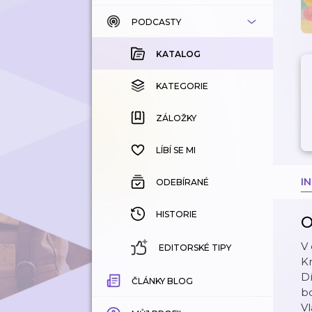
PODCASTY
KATALOG
KOUPENÉ
KATALOG
KATEGORIE
KATEGORIE
ZÁLOŽKY
ZÁLOŽKY
HISTORIE
LÍBÍ SE MI
I
ODEBÍRANÉ
HISTORIE
O
V 
EDITORSKÉ TIPY
Kr
Dí
ČLÁNKY BLOG
bo
Vl