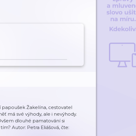
eví papoušek Žakelína, cestovatel
ěť má své výhody, ale i nevýhody.
. Ovšem dlouhé pamatování si
ím? Autor: Petra Eliášová, čte: