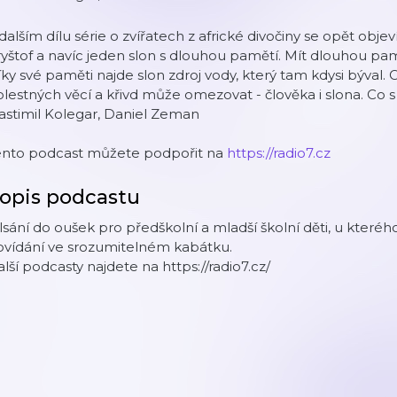
dalším dílu série o zvířatech z africké divočiny se opět obj
yštof a navíc jeden slon s dlouhou pamětí. Mít dlouhou pam
ky své paměti najde slon zdroj vody, který tam kdysi býval
lestných věcí a křivd může omezovat - člověka i slona. Co s t
astimil Kolegar, Daniel Zeman
ento podcast můžete podpořit na
https://radio7.cz
opis podcastu
sání do oušek pro předškolní a mladší školní děti, u kterého 
ovídání ve srozumitelném kabátku.
lší podcasty najdete na https://radio7.cz/