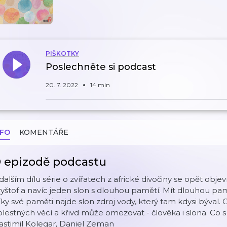
PIŠKOTKY
Poslechněte si podcast
20. 7. 2022
14 min
NFO
KOMENTÁŘE
 epizodě podcastu
dalším dílu série o zvířatech z africké divočiny se opět obj
yštof a navíc jeden slon s dlouhou pamětí. Mít dlouhou pam
ky své paměti najde slon zdroj vody, který tam kdysi býval
lestných věcí a křivd může omezovat - člověka i slona. Co s t
astimil Kolegar, Daniel Zeman