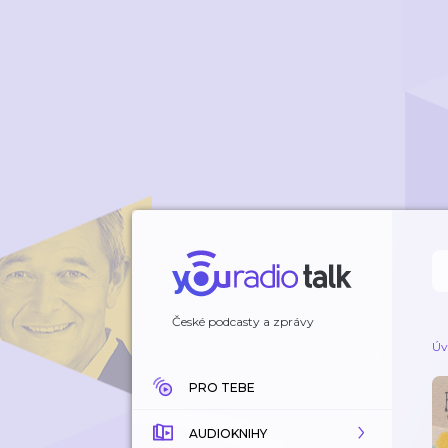
České podcasty a zprávy
Úv
PRO TEBE
AUDIOKNIHY