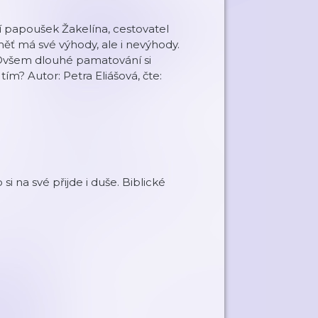
eví papoušek Žakelína, cestovatel
ěť má své výhody, ale i nevýhody.
. Ovšem dlouhé pamatování si
ím? Autor: Petra Eliášová, čte:
si na své přijde i duše. Biblické