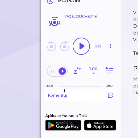
MŮJ PROFIL
V 
POSLOUCHEJTE
Kr
Dí
bo
Vl
T
P
1.00
×
Ml
p
00:00
00:00
Da
Komentuj
Aplikace Youradio Talk