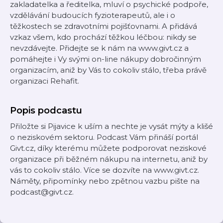
zakladatelka a ředitelka, mluví o psychické podpoře,
vzdělávání budoucích fyzioterapeutů, ale i o
těžkostech se zdravotními pojišťovnami. A přidává
vzkaz všem, kdo prochází těžkou léčbou: nikdy se
nevzdávejte. Přidejte se k nám na www.givt.cz a
pomáhejte i Vy svými on-line nákupy dobročinným
organizacím, aniž by Vás to cokoliv stálo, třeba právě
organizaci Rehafit.
Popis podcastu
Přiložte si Pijavice k uším a nechte je vysát mýty a klišé
o neziskovém sektoru. Podcast Vám přináší portál
Givt.cz, díky kterému můžete podporovat neziskové
organizace při běžném nákupu na internetu, aniž by
vás to cokoliv stálo. Více se dozvíte na www.givt.cz.
Náměty, připomínky nebo zpětnou vazbu pište na
podcast@givt.cz.